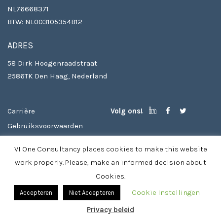
NL76668371
BTW: NL003105354B12
ADRES
58 Dirk Hoogenraadstraat
2586TK Den Haag, Nederland
Carrière
Volg ons!
Gebruiksvoorwaarden
Auteursrechten
VI One Consultancy places cookies to make this website
Privacy beleid & cookies
work properly. Please, make an informed decision about
Cookies.
Cookie Instellingen
Accepteren
Niet Accepteren
Privacy beleid
© 2026 Vioneconsult - Theme by
ThemeAmber