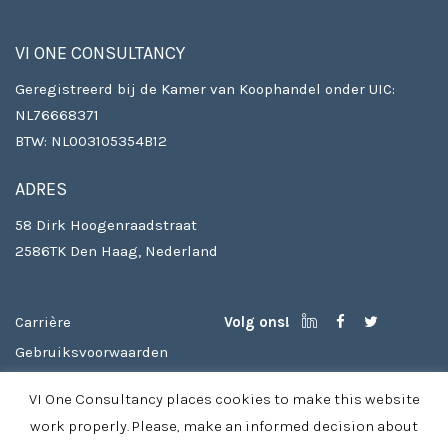
VI ONE CONSULTANCY
Geregistreerd bij de Kamer van Koophandel onder UIC:
NL76668371
BTW: NL003105354B12
ADRES
58 Dirk Hoogenraadstraat
2586TK Den Haag, Nederland
Carrière
Volg ons!
Gebruiksvoorwaarden
Auteursrechten
VI One Consultancy places cookies to make this website
Privacy beleid & cookies
work properly. Please, make an informed decision about