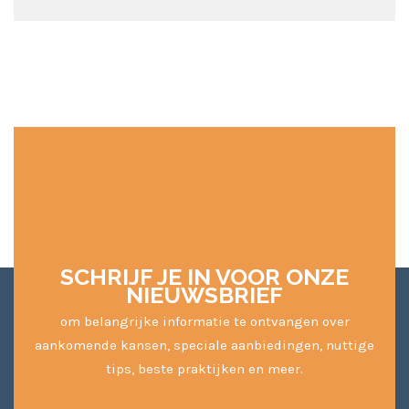
SCHRIJF JE IN VOOR ONZE
NIEUWSBRIEF
om belangrijke informatie te ontvangen over
aankomende kansen, speciale aanbiedingen, nuttige
tips, beste praktijken en meer.