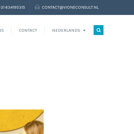
+31 634195315
CONTACT@VIONECONSULT.NL
NS
CONTACT
NEDERLANDS