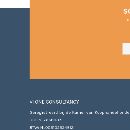
S
o
VI ONE CONSULTANCY
Geregistreerd bij de Kamer van Koophandel onde
UIC: NL76668371
BTW: NL003105354B12