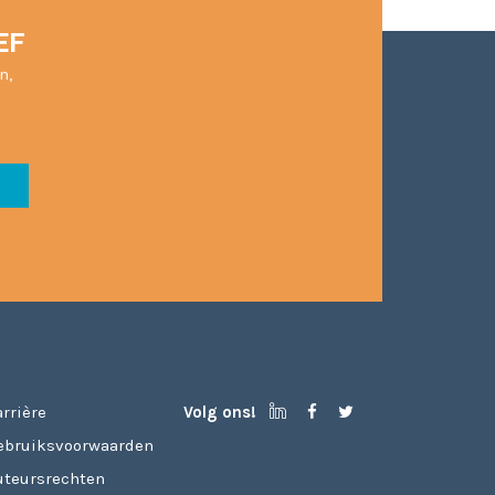
EF
n,
rrière
Volg ons!
ebruiksvoorwaarden
uteursrechten