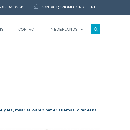
+31 634195315
CONTACT@VIONECONSULT.NL
NS
CONTACT
NEDERLANDS
ligies, maar ze waren het er allemaal over eens