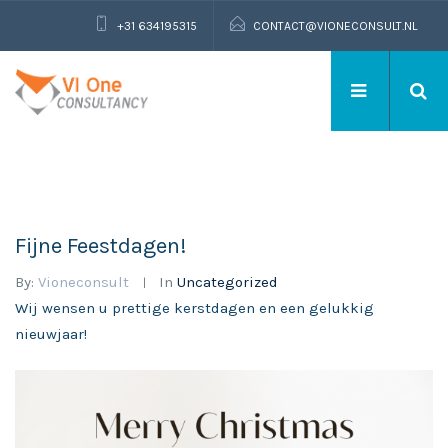
+31 634195315
CONTACT@VIONECONSULT.NL
Fijne Feestdagen!
By:
Vioneconsult
In
Uncategorized
Wij wensen u prettige kerstdagen en een gelukkig
nieuwjaar!