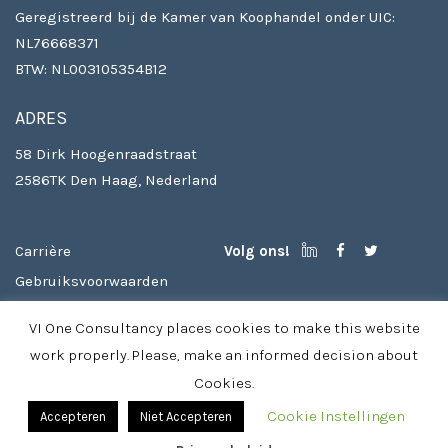
Geregistreerd bij de Kamer van Koophandel onder UIC:
NL76668371
BTW: NL003105354B12
ADRES
58 Dirk Hoogenraadstraat
2586TK Den Haag, Nederland
Carrière
Volg ons!
Gebruiksvoorwaarden
Auteursrechten
VI One Consultancy places cookies to make this website
Privacy beleid & cookies
work properly. Please, make an informed decision about
Cookies.
Cookie Instellingen
Accepteren
Niet Accepteren