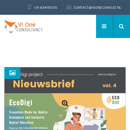
+31 634195315
CONTACT@VIONECONSULT.NL