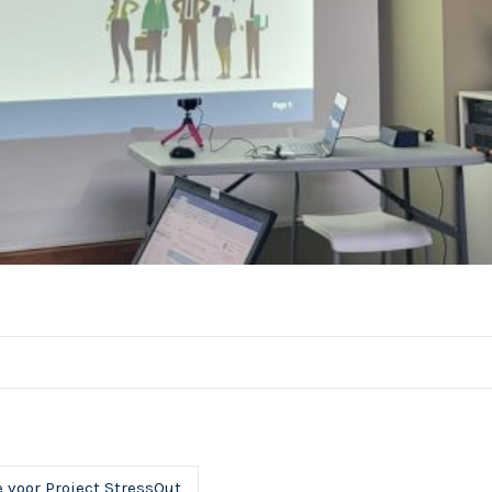
 voor Project StressOut