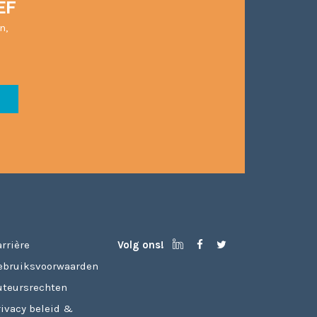
EF
n,
rrière
Volg ons!
ebruiksvoorwaarden
uteursrechten
rivacy beleid &