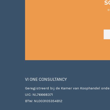
S
o
VI ONE CONSULTANCY
Geregistreerd bij de Kamer van Koophandel onde
UIC: NL76668371
BTW: NL003105354B12