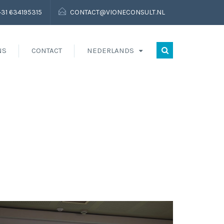
+31 634195315
CONTACT@VIONECONSULT.NL
NS
CONTACT
NEDERLANDS