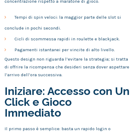
concentrazione rispetto a maratone di gioco.
Tempi di spin veloci: la maggior parte delle slot si
conclude in pochi secondi.
Cicli di scommessa rapidi in roulette e blackjack.
Pagamenti istantanei per vincite di alto livello.
Questo design non riguarda l’evitare la strategia; si tratta
di offrire la ricompensa che desideri senza dover aspettare
l’arrivo dell’ora successiva.
Iniziare: Accesso con Un
Click e Gioco
Immediato
Il primo passo è semplice: basta un rapido login o