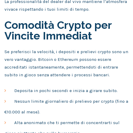
La professionalità del dealer dal vivo mantiene l’atmosfera
vivace rispettando i tuoi limiti di tempo.
Comodità Crypto per
Vincite Immediat
Se preferisci la velocità, i depositi e prelievi crypto sono un
vero vantaggio. Bitcoin o Ethereum possono essere
accreditati istantaneamente, permettendoti di entrare
subito in gioco senza attendere i processi bancari.
Deposita in pochi secondi e inizia a girare subito.
Nessun limite giornaliero di prelievo per crypto (fino a
€10.000 al mese).
Alta anonimato che ti permette di concentrarti sul