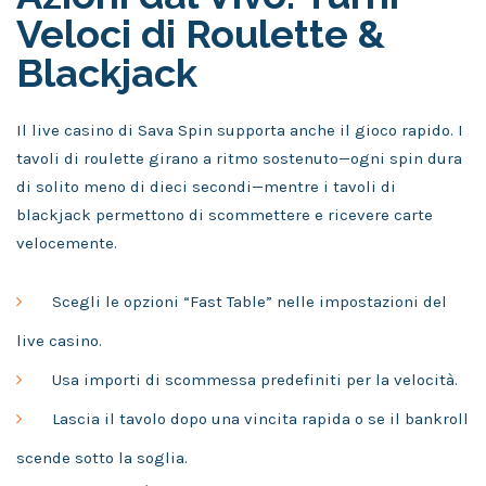
Veloci di Roulette &
Blackjack
Il live casino di Sava Spin supporta anche il gioco rapido. I
tavoli di roulette girano a ritmo sostenuto—ogni spin dura
di solito meno di dieci secondi—mentre i tavoli di
blackjack permettono di scommettere e ricevere carte
velocemente.
Scegli le opzioni “Fast Table” nelle impostazioni del
live casino.
Usa importi di scommessa predefiniti per la velocità.
Lascia il tavolo dopo una vincita rapida o se il bankroll
scende sotto la soglia.