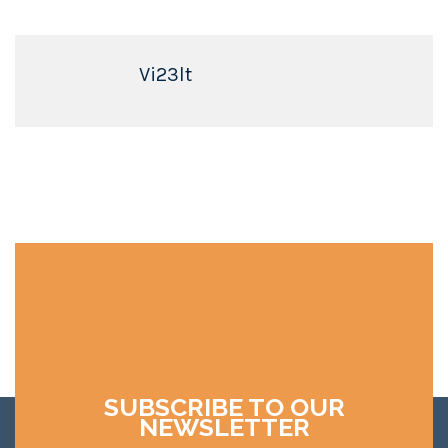
Vi23lt
SUBSCRIBE TO OUR
NEWSLETTER