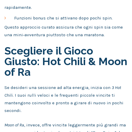
rapidamente.
Funzioni bonus che si attivano dopo pochi spin.
Questo approccio curato assicura che ogni spin sia come
una mini‑avventura piuttosto che una maratona.
Scegliere il Gioco
Giusto: Hot Chili & Moon
of Ra
Se desideri una sessione ad alta energia, inizia con
3 Hot
Chili
. I suoi rulli veloci e le frequenti piccole vincite ti
mantengono coinvolto e pronto a girare di nuovo in pochi
secondi.
Moon of Ra
, invece, offre vincite leggermente più grandi ma