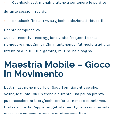
Cashback settimanali aiutano a contenere le perdite
durante sessioni rapide.
Rakeback fino al 17% su giochi selezionati riduce il
rischio complessivo.
Questi incentivi incoraggiano visite frequenti senza
richiedere impegni lunghi, mantenendo l’atmosfera ad alta
intensità di cui il tuo gaming routine ha bisogno.
Maestria Mobile – Gioco
in Movimento
L’ottimizzazione mobile di Sava Spin garantisce che,
ovunque tu sia—su un treno o durante una pausa pranzo—
puoi accedere ai tuoi giochi preferiti in modo istantaneo.
L’interfaccia dell’app è progettata per il gioco con una sola
mano, con pulsanti grandi e minimo scrolling.