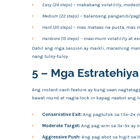
Easy (24 steps)
– mababang volatility, modest
Medium (22 steps)
– balanseng panganib/pag
Hard (20 steps)
– mas mataas na pusta, mas m
Hardcore (15 steps)
– maximum volatility at ex
Dahil ang mga session ay maikli, maraming ma
nang tuloy-tuloy.
5 – Mga Estratehiya
Ang instant‑cash feature ay kung saan nagtatag
bawat round at nagla-lock in kapag naabot ang l
Conservative Exit:
Ang pagtutok sa 1.5x–2x m
Moderate Target:
Ang pag-aim sa 3x–5x ay n
Aggressive Push:
Ang pag-abot sa higit sa 