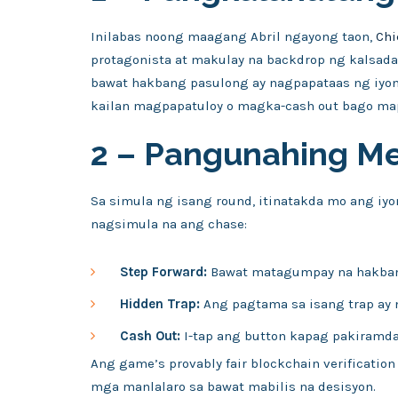
Inilabas noong maagang Abril ngayong taon,
Chi
protagonista at makulay na backdrop ng kalsa
bawat hakbang pasulong ay nagpapataas ng iyon
kailan magpapatuloy o magka-cash out bago ma
2 – Pangunahing Me
Sa simula ng isang round, itinatakda mo ang iyo
nagsimula na ang chase:
Step Forward:
Bawat matagumpay na hakbang
Hidden Trap:
Ang pagtama sa isang trap ay 
Cash Out:
I-tap ang button kapag pakiramda
Ang game’s provably fair blockchain verificatio
mga manlalaro sa bawat mabilis na desisyon.