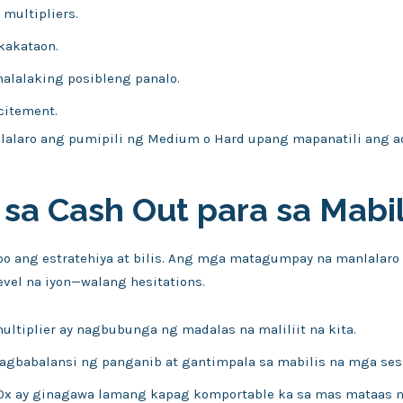
 multipliers.
kakataon.
alalaking posibleng panalo.
citement.
nlalaro ang pumipili ng Medium o Hard upang mapanatili ang 
 sa Cash Out para sa Mabil
po ang estratehiya at bilis. Ang mga matagumpay na manlalaro 
evel na iyon—walang hesitations.
ultiplier ay nagbubunga ng madalas na maliliit na kita.
agbabalansi ng panganib at gantimpala sa mabilis na mga ses
10x ay ginagawa lamang kapag komportable ka sa mas mataas na 