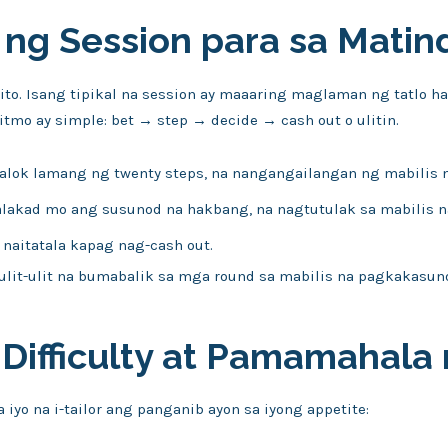
y ng Session para sa Matin
ito. Isang tipikal na session ay maaaring maglaman ng tatlo 
ritmo ay simple: bet → step → decide → cash out o ulitin.
lok lamang ng twenty steps, na nangangailangan ng mabilis n
alakad mo ang susunod na hakbang, na nagtutulak sa mabilis n
naitatala kapag nag-cash out.
lit-ulit na bumabalik sa mga round sa mabilis na pagkakasun
 Difficulty at Pamamahala
a iyo na i-tailor ang panganib ayon sa iyong appetite: