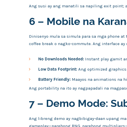
Ang susi ay ang manatili sa napiling exit point
6 – Mobile na Karan
Dinisenyo mula sa simula para sa mga phone at 
coffee break o nagko-commute. Ang interface ay 
No Downloads Needed:
Instant play gamit 
Low Data Footprint:
Ang optimized graphics
Battery Friendly:
Maayos na animations na hi
Ang portability na ito ay nagpapadali na magpas
7 – Demo Mode: Su
Ang libreng demo ay nagbibigay-daan upang mara
gameplay—parehong RNG, parehong multipliers—