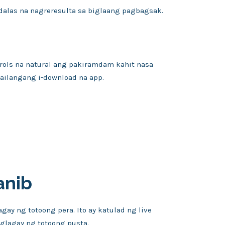
adalas na nagreresulta sa biglaang pagbagsak.
trols na natural ang pakiramdam kahit nasa
kailangang i-download na app.
anib
y ng totoong pera. Ito ay katulad ng live
lagay ng totoong pusta.