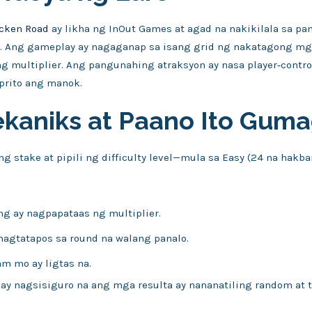
cken Road
ay likha ng InOut Games at agad na nakikilala sa p
da. Ang gameplay ay nagaganap sa isang grid ng nakatagong m
g multiplier. Ang pangunahing atraksyon ay nasa player‑contr
prito ang manok.
kaniks at Paano Ito Gum
ng stake at pipili ng difficulty level—mula sa Easy (24 na hak
 ay nagpapataas ng multiplier.
nagtatapos sa round na walang panalo.
m mo ay ligtas na.
n ay nagsisiguro na ang mga resulta ay nananatiling random at