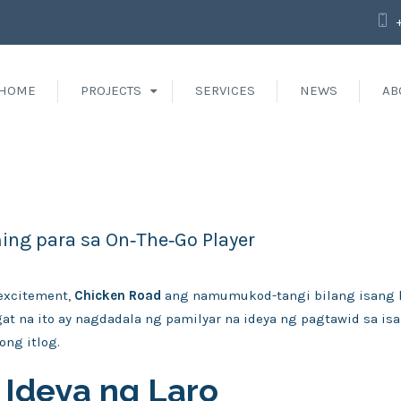
HOME
PROJECTS
SERVICES
NEWS
AB
ing para sa On‑The‑Go Player
 excitement,
Chicken Road
ang namumukod-tangi bilang isang l
agat na ito ay nagdadala ng pamilyar na ideya ng pagtawid sa 
ong itlog.
 Ideya ng Laro