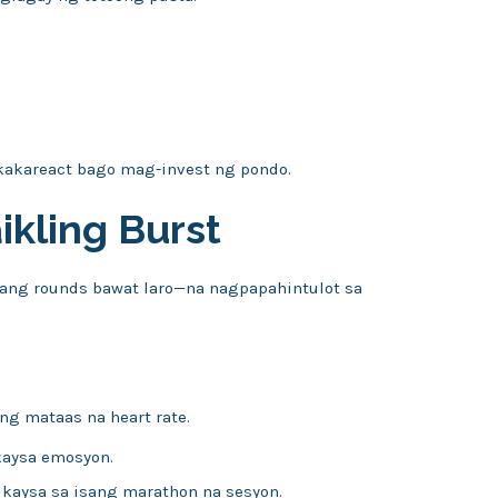
akareact bago mag-invest ng pondo.
kling Burst
mang rounds bawat laro—na nagpapahintulot sa
ng mataas na heart rate.
kaysa emosyon.
 kaysa sa isang marathon na sesyon.