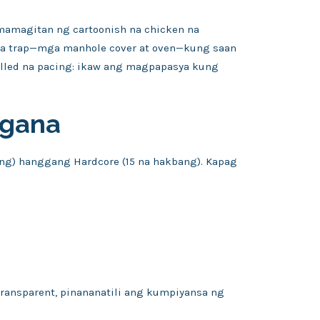
amamagitan ng cartoonish na chicken na
ga trap—mga manhole cover at oven—kung saan
olled na pacing: ikaw ang magpapasya kung
agana
bang) hanggang Hardcore (15 na hakbang). Kapag
 transparent, pinananatili ang kumpiyansa ng