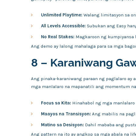
Unlimited Playtime:
Walang limitasyon sa ora
All Levels Accessible:
Subukan ang Easy hang
No Real Stakes:
Magkaroon ng kumpiyansa b
Ang demo ay lalong mahalaga para sa mga bago
8 – Karaniwang Gaw
Ang pinaka-karaniwang paraan ng paglalaro ay a
mga manlalaro na mapanatili ang momentum na
Focus sa Kita:
Hinahabol ng mga manlalaro 
Maayos na Transisyon:
Ang mabilis na pagli
Matino sa Desisyon:
Dahil mababa ang pusta
Ang pattern na ito ay angkop sa mga abala na li