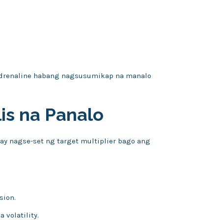
adrenaline habang nagsusumikap na manalo
is na Panalo
ay nagse-set ng target multiplier bago ang
sion.
volatility.