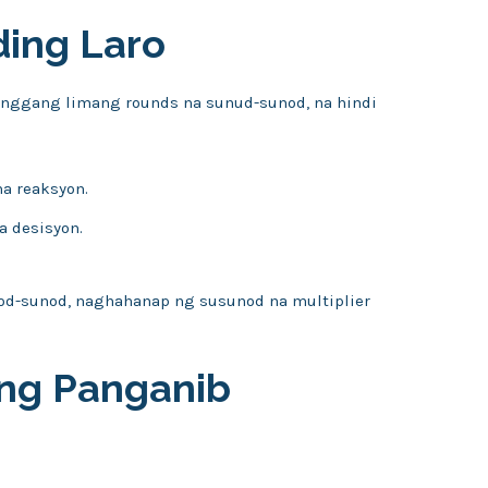
ding Laro
hanggang limang rounds na sunud-sunod, na hindi
a reaksyon.
a desisyon.
od-sunod, naghahanap ng susunod na multiplier
 ng Panganib