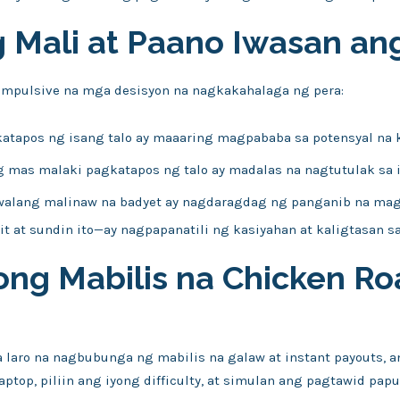
 Mali at Paano Iwasan an
impulsive na mga desisyon na nagkakahalaga ng pera:
atapos ng isang talo ay maaaring magpababa sa potensyal na 
 mas malaki pagkatapos ng talo ay madalas na nagtutulak sa i
alang malinaw na badyet ay nagdaragdag ng panganib na mag-
 at sundin ito—ay nagpapanatili ng kasiyahan at kaligtasan sa
yong Mabilis na Chicken R
laro na nagbubunga ng mabilis na galaw at instant payouts, a
ptop, piliin ang iyong difficulty, at simulan ang pagtawid papu