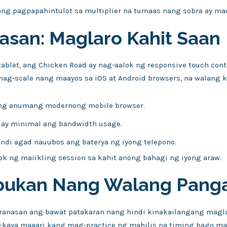
; ang pagpapahintulot sa multiplier na tumaas nang sobra ay m
asan: Maglaro Kahit Saan
tablet, ang Chicken Road ay nag-aalok ng responsive touch con
nag-scale nang maayos sa iOS at Android browsers, na walang 
ang anumang modernong mobile browser.
 ay minimal ang bandwidth usage.
ndi agad nauubos ang baterya ng iyong telepono.
ok ng maiikling session sa kahit anong bahagi ng iyong araw.
bukan Nang Walang Pang
nasan ang bawat patakaran nang hindi kinakailangang maglaga
kaya maaari kang mag-practice ng mabilis na timing bago mag