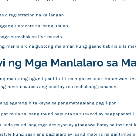
s o registration na kailangan.
gang Hardcore sa isang upuan.
ago sumabak sa live rounds.
ng manlalaro na gustong malaman kung gaano kabilis sila mak
i ng Mga Manlalaro sa Mai
ng maiikling ngunit paulit-ulit na mga session—karaniwan li
ng hindi nauubos ang enerhiya sa mahabang panahon.
ang agarang kita kaysa sa pangmatagalang pag-iipon.
pat mula sa isang round papunta sa susunod ay nagpapanatili 
 kada round, ang mga desisyon ay ginagawa batay sa instinct 
festyle kung saan ang paglalaro ay isang mabilis na gantimpala