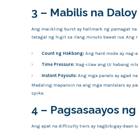
3 – Mabilis na Dalo
Ang maiikling burst ay hallmark ng pamagat na 
tatagal ng higit sa ilang minuto bawat isa. Ang 
Count ng Hakbang:
Ang hard mode ay nag-aa
Time Pressure:
Nag-iilaw ang UI habang nil
Instant Payouts:
Ang mga panalo ay agad na 
Madaling mapansin na ang mga manlalaro ay pau
spike.
4 – Pagsasaayos ng
Ang apat na difficulty tiers ay nagbibigay-daan s