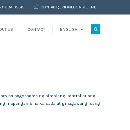
+31 634195315
CONTACT@VIONECONSULT.NL
OUT US
CONTACT
ENGLISH
aro na nagsasama ng simpleng kontrol at ang
isang mapanganib na kalsada at ginagawang isang