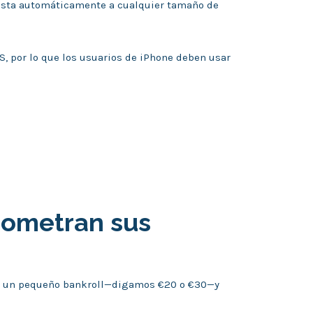
 ajusta automáticamente a cualquier tamaño de
, por lo que los usuarios de iPhone deben usar
nometran sus
cer un pequeño bankroll—digamos €20 o €30—y