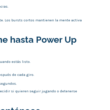
cias.
e. Los bursts cortos mantienen la mente activa
me hasta Power Up
uando estás listo.
spués de cada giro.
 segundos.
ecidir si quieren seguir jugando o detenerse