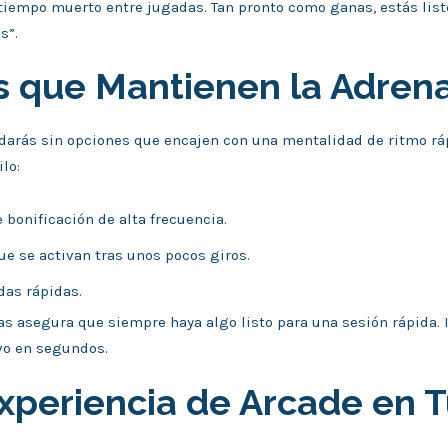
 tiempo muerto entre jugadas. Tan pronto como ganas, estás lis
s”.
 que Mantienen la Adrena
uedarás sin opciones que encajen con una mentalidad de ritmo r
lo:
 bonificación de alta frecuencia.
ue se activan tras unos pocos giros.
das rápidas.
s asegura que siempre haya algo listo para una sesión rápida.
vo en segundos.
xperiencia de Arcade en T