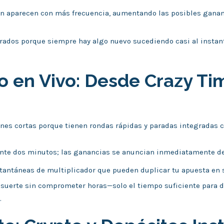
ín aparecen con más frecuencia, aumentando las posibles ganan
rados porque siempre hay algo nuevo sucediendo casi al instant
 en Vivo: Desde Crazy Ti
nes cortas porque tienen rondas rápidas y paradas integradas c
te dos minutos; las ganancias se anuncian inmediatamente de
tantáneas de multiplicador que pueden duplicar tu apuesta en
 suerte sin comprometer horas—solo el tiempo suficiente para d
.