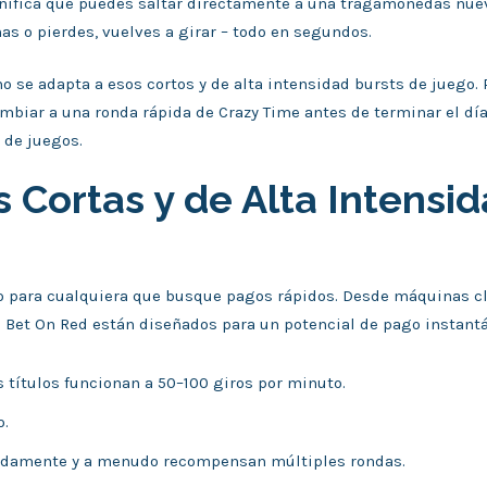
ignifica que puedes saltar directamente a una tragamonedas nue
as o pierdes, vuelves a girar – todo en segundos.
o se adapta a esos cortos y de alta intensidad bursts de juego.
iar a una ronda rápida de Crazy Time antes de terminar el día.
n de juegos.
s Cortas y de Alta Intensi
co para cualquiera que busque pagos rápidos. Desde máquinas cl
 Bet On Red están diseñados para un potencial de pago instant
s títulos funcionan a 50–100 giros por minuto.
o.
ápidamente y a menudo recompensan múltiples rondas.