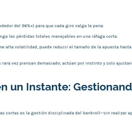
ededor del 96%+) para que cada giro valga la pena.
ga las pérdidas totales manejables en una ráfaga corta.
ene alta volatilidad, puede reducir el tamaño de la apuesta hast
s rara vez piensan demasiado; actúan por instinto y solo ajusta
en un Instante: Gestionand
as cortas es la gestión disciplinada del bankroll—sin realizar