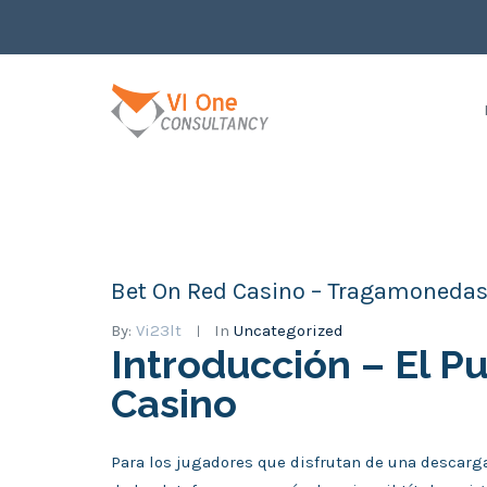
Bet On Red Casino – Tragamonedas 
By:
Vi23lt
In
Uncategorized
Introducción – El P
Casino
Para los jugadores que disfrutan de una descarga