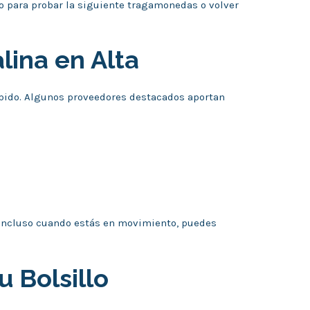
to para probar la siguiente tragamonedas o volver
lina en Alta
ápido. Algunos proveedores destacados aportan
 Incluso cuando estás en movimiento, puedes
u Bolsillo