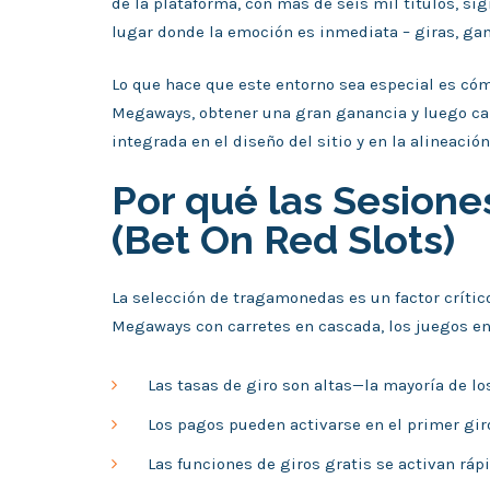
de la plataforma, con más de seis mil títulos, s
lugar donde la emoción es inmediata – giras, gan
Lo que hace que este entorno sea especial es cóm
Megaways, obtener una gran ganancia y luego camb
integrada en el diseño del sitio y en la alineació
Por qué las Sesione
(Bet On Red Slots)
La selección de tragamonedas es un factor críti
Megaways con carretes en cascada, los juegos en
Las tasas de giro son altas—la mayoría de lo
Los pagos pueden activarse en el primer gir
Las funciones de giros gratis se activan r