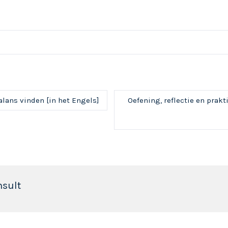
balans vinden [in het Engels]
Oefening, reflectie en prak
nsult