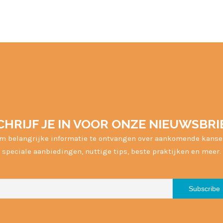
CHRIJF JE IN VOOR ONZE NIEUWSBRI
m belangrijke informatie te ontvangen over aankomende kanse
speciale aanbiedingen, nuttige tips, beste praktijken en meer.