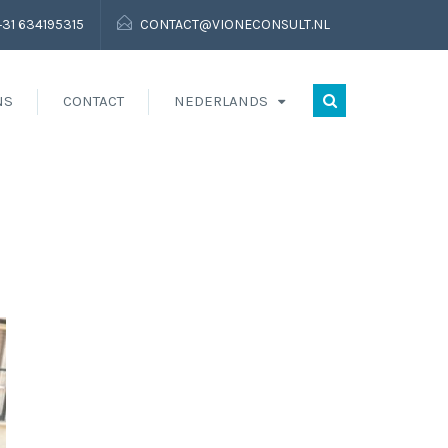
+31 634195315
CONTACT@VIONECONSULT.NL
NS
CONTACT
NEDERLANDS