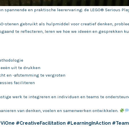
n spannende en praktische leerervaring: de LEGO® Serious Play®
O-stenen gebruikt als hulpmiddel voor creatief denken, prob
epgaand te reflecteren, leren we hoe we ideeën en gesprekken k
ethodologie
eeën uit te drukken
cht en -afstemming te vergroten
ssies faciliteren
stige werk te integreren en individuen en teams te ondersteunen
we manieren van denken, voelen en samenwerken ontwikkelen.
iOne #CreativeFacilitation #LearningInAction #Tea