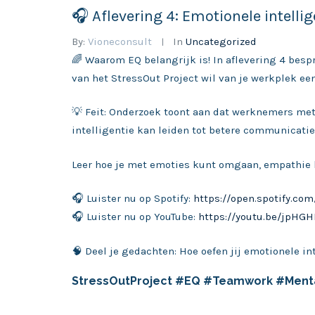
🎧 Aflevering 4: Emotionele intellig
By:
Vioneconsult
In
Uncategorized
🌈 Waarom EQ belangrijk is! In aflevering 4 bes
van het StressOut Project wil van je werkplek ee
💡 Feit: Onderzoek toont aan dat werknemers me
intelligentie kan leiden tot betere communicatie
Leer hoe je met emoties kunt omgaan, empathie k
🎧 Luister nu op Spotify:
https://open.spotify.
🎧 Luister nu op YouTube:
https://youtu.be/jpHG
🧠 Deel je gedachten: Hoe oefen jij emotionele in
StressOutProject #EQ #Teamwork #Ment