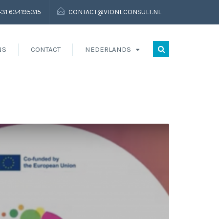
+31 634195315
CONTACT@VIONECONSULT.NL
NS
CONTACT
NEDERLANDS