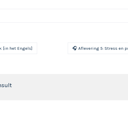
 [in het Engels]
🎧 Aflevering 5: Stress en p
nsult