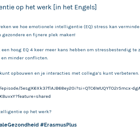
entie op het werk [in het Engels]
preken we hoe emotionele intelligentie (EQ) stress kan vermind
n gezondere en fijnere plek maken!
t een hoog EQ 4 keer meer kans hebben om stressbestendig te z
 en minder conflicten.
unt opbouwen en je interacties met collega’s kunt verbeteren.
com/episode/5esgK6Xk37flAJB68ey20i?si=QTC6WUQYTO2r5mcx-dg
HKBuvxY?feature=shared
telligentie op het werk?
aleGezondheid #ErasmusPlus